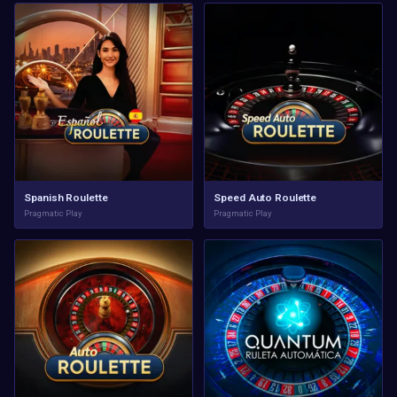
Spanish Roulette
Speed Auto Roulette
Pragmatic Play
Pragmatic Play