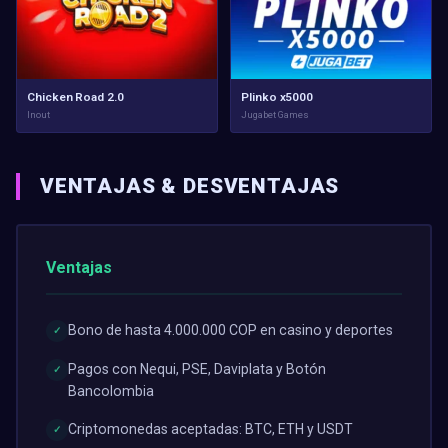
Chicken Road 2.0
Plinko x5000
Inout
Jugabet Games
VENTAJAS & DESVENTAJAS
Ventajas
Bono de hasta 4.000.000 COP en casino y deportes
✓
Pagos con Nequi, PSE, Daviplata y Botón
✓
Bancolombia
Criptomonedas aceptadas: BTC, ETH y USDT
✓