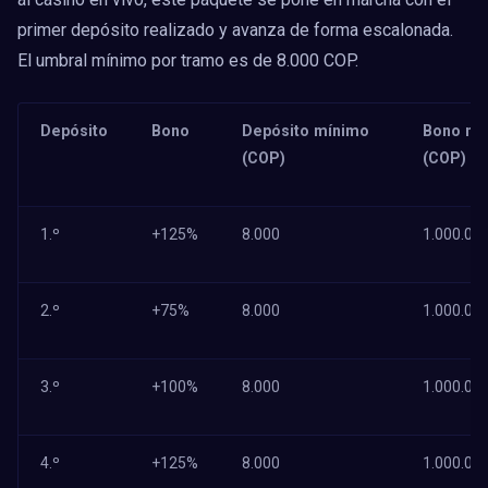
primer depósito realizado y avanza de forma escalonada.
El umbral mínimo por tramo es de 8.000 COP.
Depósito
Bono
Depósito mínimo
Bono má
(COP)
(COP)
1.º
+125%
8.000
1.000.00
2.º
+75%
8.000
1.000.00
3.º
+100%
8.000
1.000.00
4.º
+125%
8.000
1.000.00