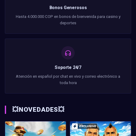
Bonos Generosos
Hasta 4.000.000 COP en bonos de bienvenida para casino y
deportes
Soporte 24/7
Atención en español por chat en vivo y correo electrónico a
toda hora
💥NOVEDADES💥