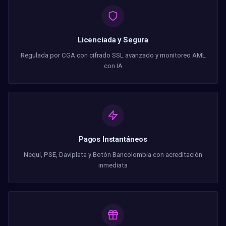
Licenciada y Segura
Regulada por CGA con cifrado SSL avanzado y monitoreo AML
con IA
Pagos Instantáneos
Nequi, PSE, Daviplata y Botón Bancolombia con acreditación
inmediata