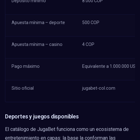
Depósito mínimo
8.000 COP
Apuesta mínima – deporte
500 COP
Apuesta mínima – casino
4 COP
Pago máximo
Equivalente a 1.000.000 USD
Sitio oficial
jugabet-col.com
Deportes y juegos disponibles
El catálogo de JugaBet funciona como un ecosistema de
entretenimiento en capas: la base la conforman las