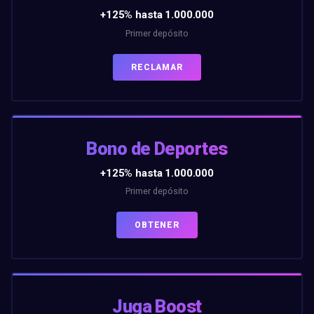
+125% hasta 1.000.000
Primer depósito
RECLAMAR
Bono de Deportes
+125% hasta 1.000.000
Primer depósito
OBTENER
Juga Boost