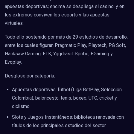
apuestas deportivas; encima se despliega el casino; y en
los extremos conviven los esports y las apuestas
virtuales.
Todo ello sostenido por más de 29 estudios de desarrollo,
entre los cuales figuran Pragmatic Play, Playtech, PG Soft,
Hacksaw Gaming, ELK, Yggdrasil, Spribe, BGaming y
Evoplay.
Desglose por categoría:
Apuestas deportivas: fútbol (Liga BetPlay, Selección
Colombia), baloncesto, tenis, boxeo, UFC, cricket y
ciclismo
Slots y Juegos Instantáneos: biblioteca renovada con
títulos de los principales estudios del sector