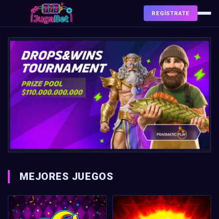
Skip to main content
REGÍSTRATE
MEJORES JUEGOS