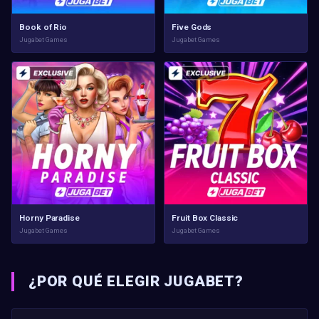
Book of Rio
Five Gods
Jugabet Games
Jugabet Games
Horny Paradise
Fruit Box Classic
Jugabet Games
Jugabet Games
¿POR QUÉ ELEGIR JUGABET?