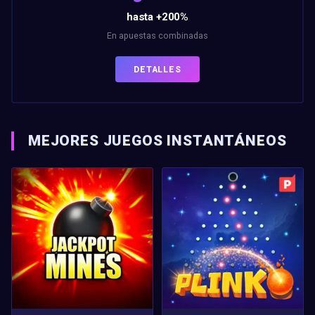
hasta +200%
En apuestas combinadas
DETALLES
MEJORES JUEGOS INSTANTÁNEOS